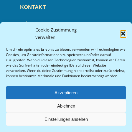
KONTAKT
Tel.: +49 521 914 541 31
Cookie-Zustimmung
Fax: +49 521 914 541 32
verwalten
E-Mail: info(at)praxis-peter-manz.de
Um dir ein optimales Erlebnis zu bieten, verwenden wir Technologien wie
Cookies, um Geräteinformationen zu speichern und/oder darauf
zuzugreifen. Wenn du diesen Technologien zustimmst, können wir Daten
wie das Surfverhalten oder eindeutige IDs auf dieser Website
SPRECHZEITEN
verarbeiten. Wenn du deine Zustimmung nicht erteilst oder zurückziehst,
können bestimmte Merkmale und Funktionen beeinträchtigt werden.
Werktags nach Vereinbarung
Akzeptieren
Ablehnen
© Praxis Peter Manz 2022
Impressum
Datenschutz
Einstellungen ansehen