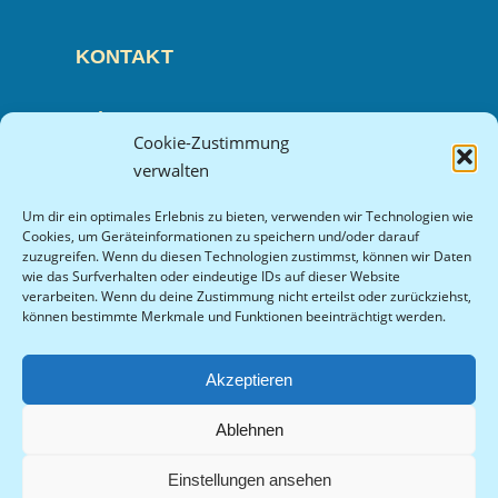
KONTAKT
Tel.: +49 521 914 541 31
Cookie-Zustimmung
Fax: +49 521 914 541 32
verwalten
E-Mail: info(at)praxis-peter-manz.de
Um dir ein optimales Erlebnis zu bieten, verwenden wir Technologien wie
Cookies, um Geräteinformationen zu speichern und/oder darauf
zuzugreifen. Wenn du diesen Technologien zustimmst, können wir Daten
wie das Surfverhalten oder eindeutige IDs auf dieser Website
SPRECHZEITEN
verarbeiten. Wenn du deine Zustimmung nicht erteilst oder zurückziehst,
können bestimmte Merkmale und Funktionen beeinträchtigt werden.
Werktags nach Vereinbarung
Akzeptieren
Ablehnen
© Praxis Peter Manz 2022
Impressum
Datenschutz
Einstellungen ansehen