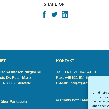
SHARE ON
IFT
KONTAKT
isch-Unfallchirurgische
Tel.: +49 521 914 541 31
xis Dr. Peter Manz
Fax: +49 521 914 541 32
| D-
33602 Bielefeld
E-Mail: info(at)praxis-peter-m
Um dir ein 
Geräteinfor
© Praxis Peter Manz 2022
Technologie
 über Parkdeck)
auf dieser 