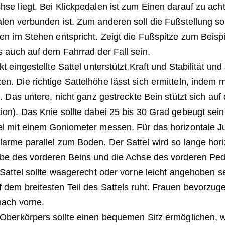
hse liegt. Bei Klickpedalen ist zum Einen darauf zu ac
alen verbunden ist. Zum anderen soll die Fußstellung s
gen im Stehen entspricht. Zeigt die Fußspitze zum Beisp
s auch auf dem Fahrrad der Fall sein.
t eingestellte Sattel unterstützt Kraft und Stabilität un
n. Die richtige Sattelhöhe lässt sich ermitteln, indem 
t. Das untere, nicht ganz gestreckte Bein stützt sich au
ion). Das Knie sollte dabei 25 bis 30 Grad gebeugt sein
el mit einem Goniometer messen. Für das horizontale Ju
larme parallel zum Boden. Der Sattel wird so lange hor
ibe des vorderen Beins und die Achse des vorderen Ped
r Sattel sollte waagerecht oder vorne leicht angehoben s
 dem breitesten Teil des Sattels ruht. Frauen bevorzu
nach vorne.
 Oberkörpers sollte einen bequemen Sitz ermöglichen, 