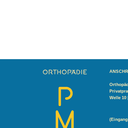
ANSCHR
Orthopäd
Privatpra
Welle 10 
(Eingang