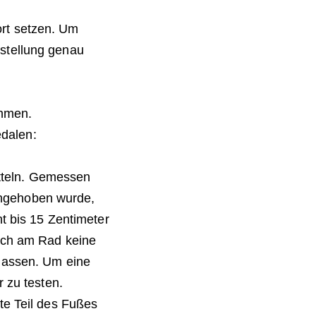
fort setzen. Um
stellung genau
ehmen.
edalen:
tteln. Gemessen
angehoben wurde,
ht bis 15 Zentimeter
sich am Rad keine
rlassen. Um eine
r zu testen.
te Teil des Fußes