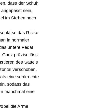
hten, dass der Schuh
o angepasst sein,
iel im Stehen nach
d senkt so das Risiko
man in normaler
f das untere Pedal
. Ganz präzise lässt
stieren des Sattels
izontal verschoben,
als eine senkrechte
ein, sodass das
gen manchmal eine
wobei die Arme