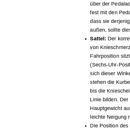
über der Pedalac
fest mit den Ped
dass sie derjeni
außen, sollte die
Sattel:
Der korrek
von Knieschmerze
Fahrposition sitz
(Sechs-Uhr-Posit
sich dieser Wink
stehen die Kurbe
bis die Kniesche
Linie bilden. De
Hauptgewicht auf
leichte Neigung 
Die Position des