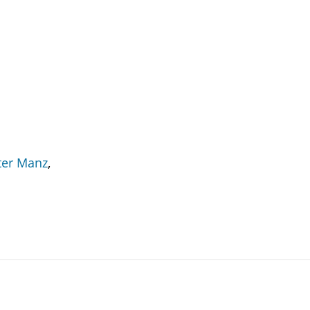
eter Manz
,