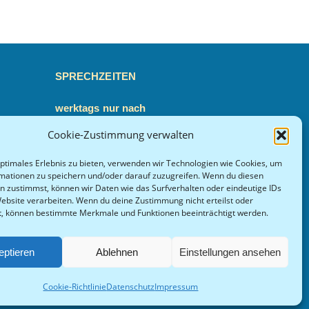
SPRECHZEITEN
werktags nur nach
Vereinbarung
Cookie-Zustimmung verwalten
anz.de
Terminsuche
optimales Erlebnis zu bieten, verwenden wir Technologien wie Cookies, um
mationen zu speichern und/oder darauf zuzugreifen. Wenn du diesen
n zustimmst, können wir Daten wie das Surfverhalten oder eindeutige IDs
Anmeldebogen
Website verarbeiten. Wenn du deine Zustimmung nicht erteilst oder
t, können bestimmte Merkmale und Funktionen beeinträchtigt werden.
eptieren
Ablehnen
Einstellungen ansehen
Impressum
Datenschutz
Cookie-Richtlinie
Datenschutz
Impressum